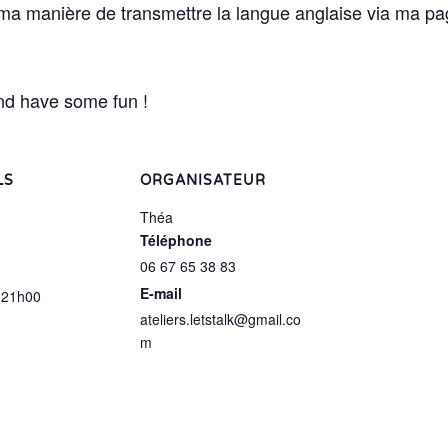
ma manière de transmettre la langue anglaise via ma 
nd have some fun !
LS
ORGANISATEUR
Théa
Téléphone
06 67 65 38 83
E-mail
 21h00
ateliers.letstalk@gmail.co
m