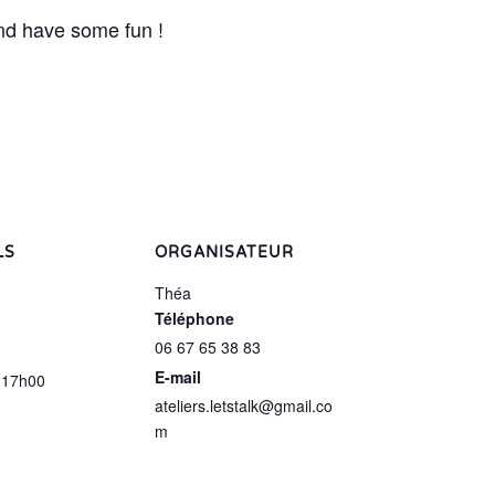
nd have some fun !
LS
ORGANISATEUR
Théa
Téléphone
06 67 65 38 83
E-mail
 17h00
ateliers.letstalk@gmail.co
m